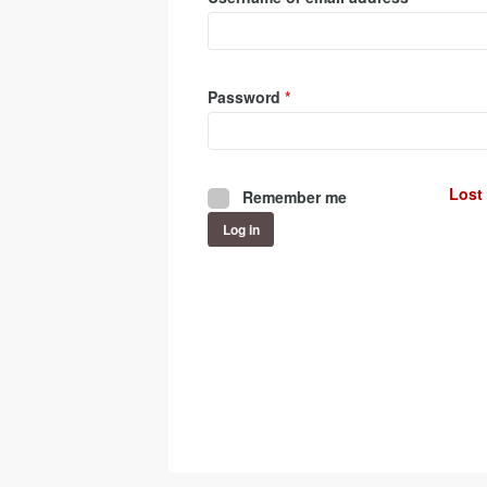
Required
Password
*
Lost
Remember me
Log in