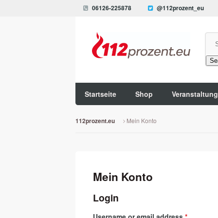
06126-225878
@112prozent_eu
Se
Startseite
Shop
Veranstaltun
Mein Konto
112prozent.eu
Mein Konto
Login
Required
Username or email address
*