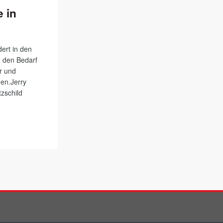
e in
ert in den
e den Bedarf
r und
en.Jerry
tzschild