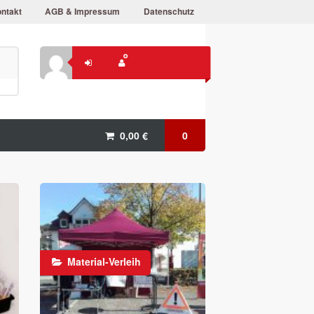
ntakt
AGB & Impressum
Datenschutz
0,00
€
0
Material-Verleih