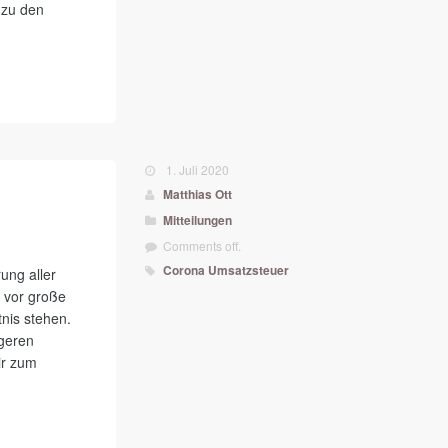
 zu den
1. Juli 2020
Matthias Ott
Mitteilungen
Comments off.
Corona
Umsatzsteuer
ung aller
s vor große
tnis stehen.
ngeren
ir zum