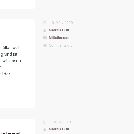
16. März 2020
Matthias Ott
Mitteilungen
Comments off.
fällen bei
egrund ist
h wir unsere
m
i der
9. März 2020
Matthias Ott