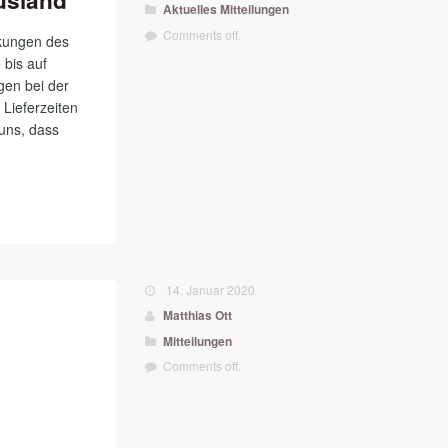
usland
Aktuelles
Mitteilungen
Comments off.
nkungen des
bis auf
gen bei der
Lieferzeiten
 uns, dass
14. Januar 2020
Matthias Ott
Mitteilungen
Comments off.