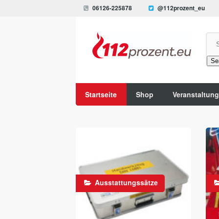
06126-225878
@112prozent_eu
Se
Startseite
Shop
Veranstaltun
Ausstattungssätze