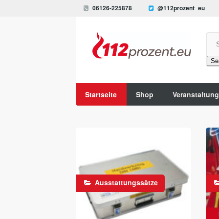
06126-225878
@112prozent_eu
Se
Startseite
Shop
Veranstaltun
Ausstattungssätze