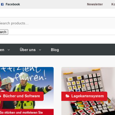
Facebook
Newsletter
Ko
arch
gen
Über uns
Blog
Bücher und Software
Lagekartensystem