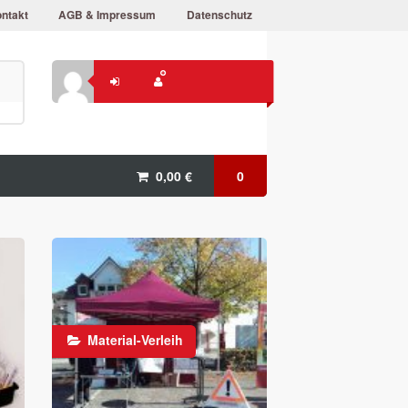
ntakt
AGB & Impressum
Datenschutz
0,00
€
0
Material-Verleih