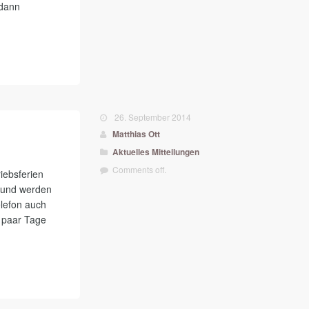
 dann
26. September 2014
Matthias Ott
Aktuelles
Mitteilungen
Comments off.
iebsferien
h und werden
elefon auch
n paar Tage