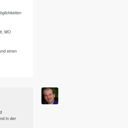
öglichkeiten
tt, MO
 und einen
nd
nd in der