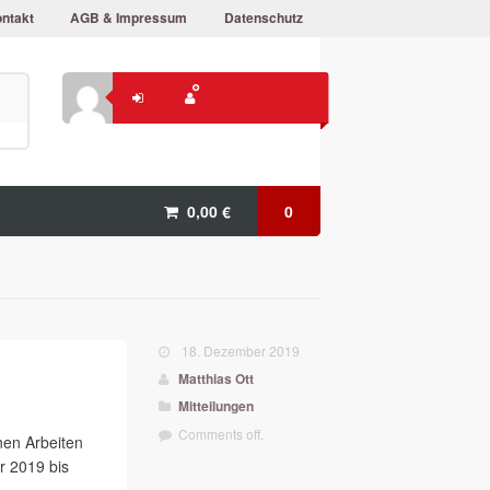
ntakt
AGB & Impressum
Datenschutz
0,00
€
0
18. Dezember 2019
Matthias Ott
Mitteilungen
Comments off.
en Arbeiten
r 2019 bis