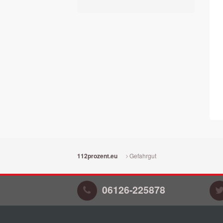
Gefahrgut
112prozent.eu
06126-225878