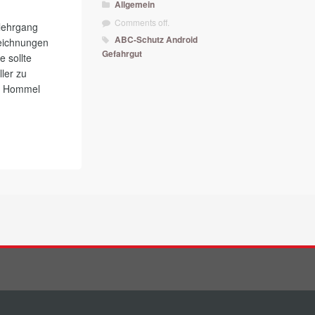
Allgemein
Comments off.
lehrgang
ABC-Schutz
Android
eichnungen
Gefahrgut
 sollte
ler zu
en Hommel