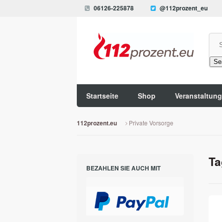
06126-225878
@112prozent_eu
Se
Startseite
Shop
Veranstaltun
Private Vorsorge
112prozent.eu
Ta
BEZAHLEN SIE AUCH MIT