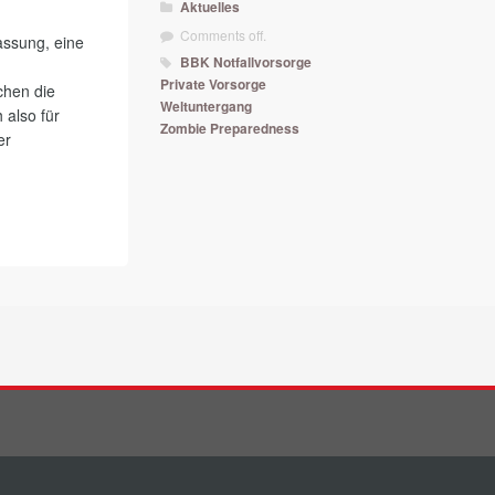
Aktuelles
Comments off.
assung, eine
BBK
Notfallvorsorge
Private Vorsorge
chen die
Weltuntergang
 also für
Zombie Preparedness
er